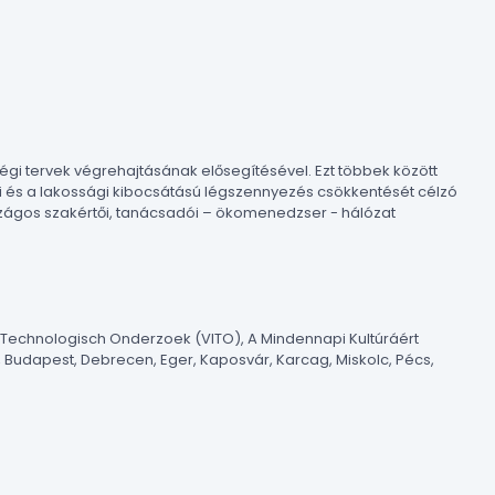
gi tervek végrehajtásának elősegítésével. Ezt többek között
si és a lakossági kibocsátású légszennyezés csökkentését célzó
szágos szakértői, tanácsadói – ökomenedzser - hálózat
 Technologisch Onderzoek (VITO), A Mindennapi Kultúráért
, Budapest, Debrecen, Eger, Kaposvár, Karcag, Miskolc, Pécs,