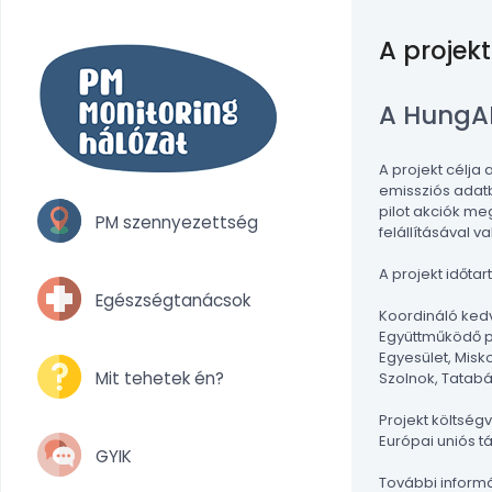
A projekt
A HungAIR
A projekt célja
emissziós adatb
pilot akciók me
PM szennyezettség
felállításával v
A projekt időtar
Egészségtanácsok
Koordináló kedv
Együttműködő pa
Egyesület, Misk
Mit tehetek én?
Szolnok, Tatab
Projekt költségv
Európai uniós 
GYIK
További inform