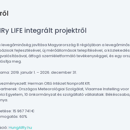
ről
y LIFE integrált projektről
 a levegőminőség javítása Magyarország 8 régiójában a levegőminősé
ázisok fejlesztésével, új mérőállomások telepítésével, a közlekedé
gvalósításával, átfogó szemléletformáló tevékenységgel, és egy or
alósítja meg.
tama: 2019. január 1. – 2026. december 31.
ezményezett: Herman Ottó Intézet Nonprofit Kft.
rtnerek: Országos Meteorológiai Szolgálat, Vlaamse Instelling voor
olci Egyetem, 10 önkormányzat és szolgáltató vállalataik: Békéscsaba
ánya.
etése: 15 967 741 €
támogatás: 60%
áció:
HungAIRy.hu