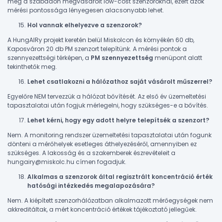
meg a szabadon megvásárolt low-cost szenzoroknál, ezért azok
mérési pontossága lényegesen alacsonyabb lehet.
Hol vannak elhelyezve a szenzorok?
A HungAIRy projekt keretén belül Miskolcon és környékén 60 db,
Kaposváron 20 db PM szenzort telepítünk. A mérési pontok a
szennyezettségi térképen, a
PM
szennyezettség
menüpont alatt
tekinthetők meg.
Lehet csatlakozni a hálózathoz saját vásárolt műszerrel?
Egyelőre NEM tervezzük a hálózat bővítését. Az első év üzemeltetési
tapasztalatai után fogjuk mérlegelni, hogy szükséges-e a bővítés.
Lehet kérni, hogy egy adott helyre telepítsék a szenzort?
Nem. A monitoring rendszer üzemeltetési tapasztalatai után fogunk
dönteni a mérőhelyek esetleges áthelyezéséről, amennyiben ez
szükséges. A lakosság és a szakemberek észrevételeit a
hungairy@miskolc.hu címen fogadjuk.
Alkalmas a szenzorok által regisztrált koncentráció érték
hatósági intézkedés megalapozására?
Nem. A kiépített szenzorhálózatban alkalmazott mérőegységek nem
akkreditáltak, a mért koncentráció értékek tájékoztató jellegűek.