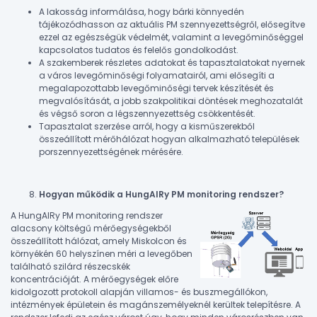
A lakosság informálása, hogy bárki könnyedén
tájékozódhasson az aktuális PM szennyezettségről, elősegítve
ezzel az egészségük védelmét, valamint a levegőminőséggel
kapcsolatos tudatos és felelős gondolkodást.
A szakemberek részletes adatokat és tapasztalatokat nyernek
a város levegőminőségi folyamatairól, ami elősegíti a
megalapozottabb levegőminőségi tervek készítését és
megvalósítását, a jobb szakpolitikai döntések meghozatalát
és végső soron a légszennyezettség csökkentését.
Tapasztalat szerzése arról, hogy a kisműszerekből
összeállított mérőhálózat hogyan alkalmazható települések
porszennyezettségének mérésére.
Hogyan működik a HungAIRy PM monitoring rendszer?
A HungAIRy PM monitoring rendszer
alacsony költségű mérőegységekből
összeállított hálózat, amely Miskolcon és
környékén 60 helyszínen méri a levegőben
található szilárd részecskék
koncentrációját. A mérőegységek előre
kidolgozott protokoll alapján villamos- és buszmegállókon,
intézmények épületein és magánszemélyeknél kerültek telepítésre. A