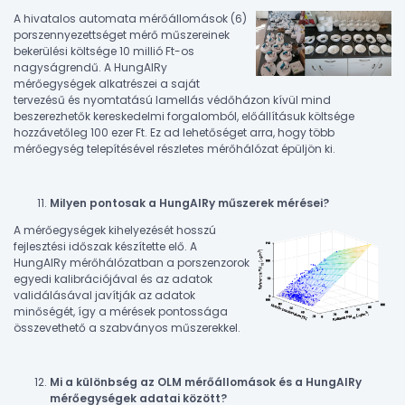
A hivatalos automata mérőállomások (6)
porszennyezettséget mérő műszereinek
bekerülési költsége 10 millió Ft-os
nagyságrendű. A HungAIRy
mérőegységek alkatrészei a saját
tervezésű és nyomtatású lamellás védőházon kívül mind
beszerezhetők kereskedelmi forgalomból, előállításuk költsége
hozzávetőleg 100 ezer Ft. Ez ad lehetőséget arra, hogy több
mérőegység telepítésével részletes mérőhálózat épüljön ki.
Milyen pontosak a HungAIRy műszerek mérései?
A mérőegységek kihelyezését hosszú
fejlesztési időszak készítette elő. A
HungAIRy mérőhálózatban a porszenzorok
egyedi kalibrációjával és az adatok
validálásával javítják az adatok
minőségét, így a mérések pontossága
összevethető a szabványos műszerekkel.
Mi a különbség az OLM mérőállomások és a HungAIRy
mérőegységek adatai között?