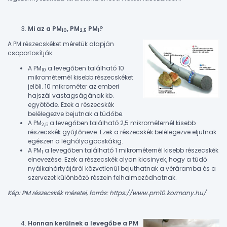
Mi az a PM
, PM
PM
?
10
2,5
1
A PM részecskéket méretük alapján
csoportosítják:
A PM
a levegőben található 10
10
mikrométernél kisebb részecskéket
jelöli. 10 mikrométer az emberi
hajszál vastagságának kb.
egyötöde. Ezek a részecskék
belélegezve bejutnak a tüdőbe.
A PM
a levegőben található 2,5 mikrométernél kisebb
2,5
részecskék gyűjtőneve. Ezek a részecskék belélegezve eljutnak
egészen a léghólyagocskákig.
A PM
a levegőben található 1 mikrométernél kisebb részecskék
1
elnevezése. Ezek a részecskék olyan kicsinyek, hogy a tüdő
nyálkahártyájáról közvetlenül bejuthatnak a véráramba és a
szervezet különböző részein felhalmozódhatnak.
Kép: PM részecskék méretei, forrás: https://www.pm10.kormany.hu/
Honnan kerülnek a levegőbe a PM