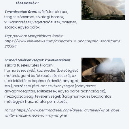
részecskék?
Természetes úton:
szélfútta talajpor,
tengeri sópermet, sivatagi homok,
vulkánkitörések, vegetáció tüzek, pollenek,
spórák, egyéb porok.
Kép: porvihar Mongóliában, forrás:
https://www.intellinews.com/
mongolia-s-apocalyptic-sandstorms-
210394
Emberi tevékenységek következtében:
szilárd tüzelés, fűtés (korom,
hamurészecskék), közlekedés (belsőégésű
motorok, gumi és fékkopás részecskéi, az
utak felületének kopása, érdesítő anyagok,
stb.), porzással járó ipari tevékenységek (bányászat,
anyagmozgatás, építkezések, egyéb poros technológiák),
mezőgazdasági tevékenységek (talajmunkák és betakarítás,
műtrágyák használata, permetezés.
Forrás:
https://www.berrimadiesel.com/diesel-archives/what-does-
white-smoke-mean-for-my-engine