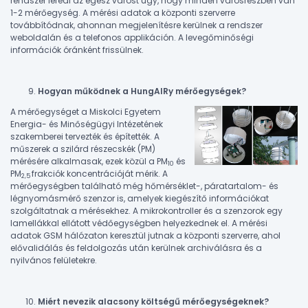
rendszer lefedi az egész várost úgy, hogy minden városrészben van
1-2 mérőegység. A mérési adatok a központi szerverre
továbbítódnak, ahonnan megjelenítésre kerülnek a rendszer
weboldalán és a telefonos applikáción. A levegőminőségi
információk óránként frissülnek.
Hogyan működnek a HungAIRy mérőegységek?
A mérőegységet a Miskolci Egyetem
Energia- és Minőségügyi Intézetének
szakemberei tervezték és építették. A
műszerek a szilárd részecskék (PM)
mérésére alkalmasak, ezek közül a PM
és
10
PM
frakciók koncentrációját mérik. A
2,5
mérőegységben található még hőmérséklet-, páratartalom- és
légnyomásmérő szenzor is, amelyek kiegészítő információkat
szolgáltatnak a mérésekhez. A mikrokontroller és a szenzorok egy
lamellákkal ellátott védőegységben helyezkednek el. A mérési
adatok GSM hálózaton keresztül jutnak a központi szerverre, ahol
elővalidálás és feldolgozás után kerülnek archiválásra és a
nyilvános felületekre.
Miért nevezik alacsony költségű mérőegységeknek?