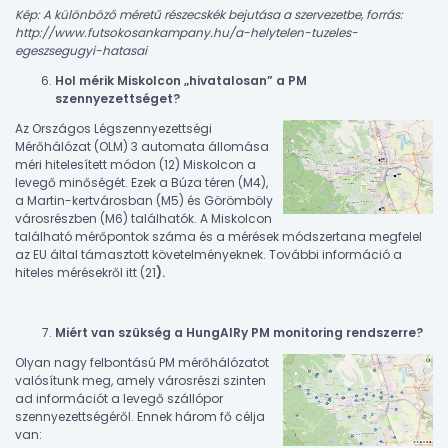
Kép: A különböző méretű részecskék bejutása a szervezetbe, forrás:
http://www.futsokosankampany.hu/a-helytelen-tuzeles-
egeszsegugyi-hatasai
Hol mérik Miskolcon „hivatalosan” a PM
szennyezettséget?
Az Országos Légszennyezettségi
Mérőhálózat (OLM) 3 automata állomása
méri hitelesített módon (12) Miskolcon a
levegő minőségét. Ezek a Búza téren (M4),
a Martin-kertvárosban (M5) és Görömböly
városrészben (M6) találhatók. A Miskolcon
található mérőpontok száma és a mérések módszertana megfelel
az EU által támasztott követelményeknek. További információ a
hiteles mérésekről itt (21
)
.
Miért van szükség a HungAIRy PM monitoring rendszerre?
Olyan nagy felbontású PM mérőhálózatot
valósítunk meg, amely városrészi szinten
ad információt a levegő szállópor
szennyezettségéről. Ennek három fő célja
van: