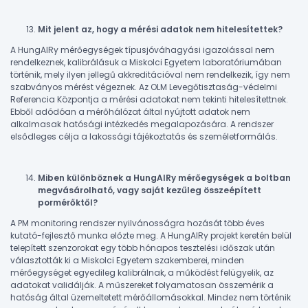
Mit jelent az, hogy a mérési adatok nem hitelesítettek?
A HungAIRy mérőegységek típusjóváhagyási igazolással nem
rendelkeznek, kalibrálásuk a Miskolci Egyetem laboratóriumában
történik, mely ilyen jellegű akkreditációval nem rendelkezik, így nem
szabványos mérést végeznek. Az OLM Levegőtisztaság-védelmi
Referencia Központja a mérési adatokat nem tekinti hitelesítettnek.
Ebből adódóan a mérőhálózat által nyújtott adatok nem
alkalmasak hatósági intézkedés megalapozására. A rendszer
elsődleges célja a lakossági tájékoztatás és személetformálás.
Miben különböznek a HungAIRy mérőegységek a boltban
megvásárolható, vagy saját kezűleg összeépített
pormérőktől?
A PM monitoring rendszer nyilvánosságra hozását több éves
kutató-fejlesztő munka előzte meg. A HungAIRy projekt keretén belül
telepített szenzorokat egy több hónapos tesztelési időszak után
választották ki a Miskolci Egyetem szakemberei, minden
mérőegységet egyedileg kalibrálnak, a működést felügyelik, az
adatokat validálják. A műszereket folyamatosan összemérik a
hatóság által üzemeltetett mérőállomásokkal. Mindez nem történik