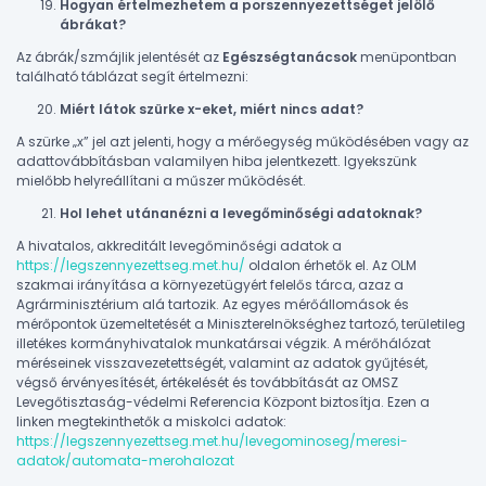
Hogyan értelmezhetem a porszennyezettséget jelölő
ábrákat?
Az ábrák/szmájlik jelentését az
Egészségtanácsok
menüpontban
található táblázat segít értelmezni:
Miért látok szürke x-eket, miért nincs adat?
A szürke „x” jel azt jelenti, hogy a mérőegység működésében vagy az
adattovábbításban valamilyen hiba jelentkezett. Igyekszünk
mielőbb helyreállítani a műszer működését.
Hol lehet utánanézni a levegőminőségi adatoknak?
A hivatalos, akkreditált levegőminőségi adatok a
https://legszennyezettseg.met.hu/
oldalon érhetők el. Az OLM
szakmai irányítása a környezetügyért felelős tárca, azaz a
Agrárminisztérium alá tartozik. Az egyes mérőállomások és
mérőpontok üzemeltetését a Miniszterelnökséghez tartozó, területileg
illetékes kormányhivatalok munkatársai végzik. A mérőhálózat
méréseinek visszavezetettségét, valamint az adatok gyűjtését,
végső érvényesítését, értékelését és továbbítását az OMSZ
Levegőtisztaság-védelmi Referencia Központ biztosítja. Ezen a
linken megtekinthetők a miskolci adatok:
https://legszennyezettseg.met.hu/levegominoseg/meresi-
adatok/automata-merohalozat