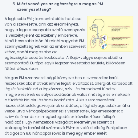
Miért veszélyes az egészségre a magas PM
szennyezettség?
A legkisebb PM
koncentráció is hatással
10
van a szervezetre, ami azt eredményezi,
hogy a legalacsonyabb szintű szennyezés
is veszélyt jelent az érzékeny emberekre.
Minél hosszabb időn át minél nagyobb PM
szennyezettségnek van az emberi szervezet
kitéve, annál magasabb az
egészségkárosodás kockázata. A Sajó-völgye sajnos ebből a
szempontból Európa egyik legszennyezettebb területe, különösen
fűtési időszakban.
Magas PM szennyezettségű környezetben a szervezetbe került
részecskék okozhatnak enyhe légúti elváltozást, allergiát, károsodott
légzésfunkciót, nő a légzőszervi, szív- és érrendszeri tünetek
megjelenésének és súlyosbodásának valószínűsége, és emelkedik
a tüdőrák kialakulásának kockázata. A kis szemcseméretű
részecskék belélegezve jutnak a tüdőbe, a léghólyagocskákon át a
vérbe jutva vérrögképződéshez is vezethetnek, így emelkedhet a
szív- és érrendszeri megbetegedések következtében fellépő
halálozás. Egy nemzetközi vizsgálat eredményei szerint az
antropogén forrásból származó PM-nek való kitettség Európában
átlagosan 8,6 hónappal rövidíti meg egy ember életét.