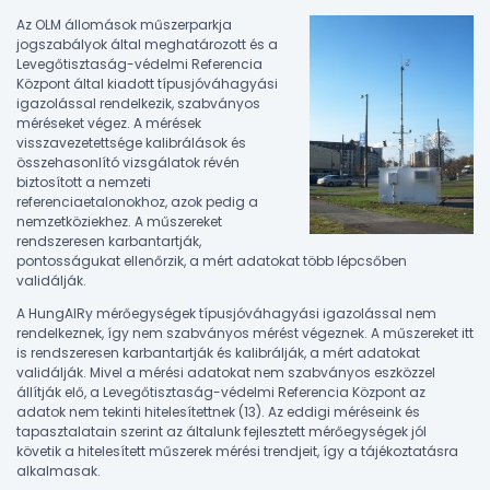
Az OLM állomások műszerparkja
jogszabályok által meghatározott és a
Levegőtisztaság-védelmi Referencia
Központ által kiadott típusjóváhagyási
igazolással rendelkezik, szabványos
méréseket végez. A mérések
visszavezetettsége kalibrálások és
összehasonlító vizsgálatok révén
biztosított a nemzeti
referenciaetalonokhoz, azok pedig a
nemzetköziekhez. A műszereket
rendszeresen karbantartják,
pontosságukat ellenőrzik, a mért adatokat több lépcsőben
validálják.
A HungAIRy mérőegységek típusjóváhagyási igazolással nem
rendelkeznek, így nem szabványos mérést végeznek. A műszereket itt
is rendszeresen karbantartják és kalibrálják, a mért adatokat
validálják. Mivel a mérési adatokat nem szabványos eszközzel
állítják elő, a Levegőtisztaság-védelmi Referencia Központ az
adatok nem tekinti hitelesítettnek (13). Az eddigi méréseink és
tapasztalatain szerint az általunk fejlesztett mérőegységek jól
követik a hitelesített műszerek mérési trendjeit, így a tájékoztatásra
alkalmasak.